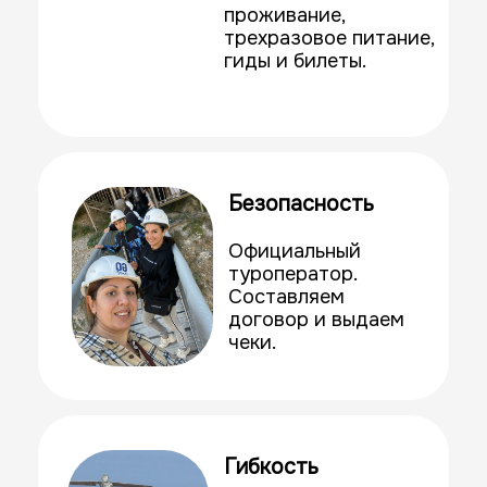
человек на
минивэнах
повышенной
комфортности.
Экскурсионная
программа