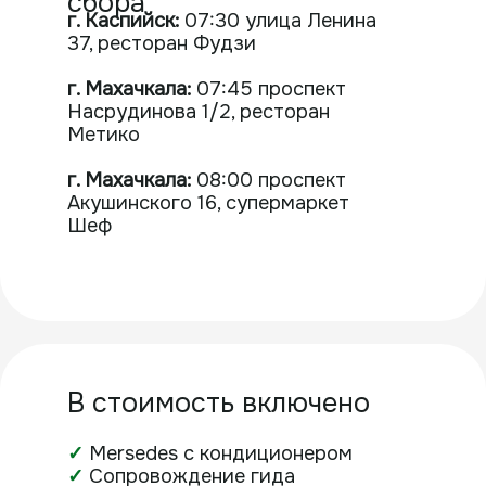
чтобы комфортно подкрепиться в
дороге между локациями.
Дресс-код и одежда
Позаботьтесь о многослойности.
Даже
в теплое время года на вершинах гор
может быть сильный, холодный ветер.
Захватите кофту. Выбирайте закрытую
одежду.
Наличные деньги
Захватите с собой наличные.
Связь и
интернет в высокогорных районах
нестабильны. Онлайн-переводы и
банковские карты принимают далеко не
во всех точках.
Обязательно паспорт
Возьмите оригинал паспорта.
Это
самый важный документ в поездке. Он
строго необходим для проезда через