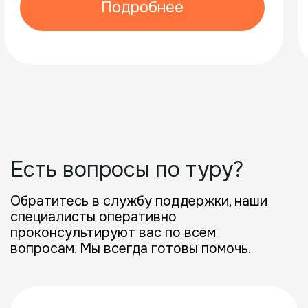
Политика конфиденциальности
Публичная оферта
ООО «ГОРЯНКА-ТУР»
ИНН:
0500019948
ОГРН:
1240500017284 (дата регистрации: 30.09.2024)
КПП:
050001001
ОКПО:
60293451
Реестровый номер туроператора:
В031-00161-77/01569976
Генеральный директор:
Габибуллаева Патимат Умарасхабовна
Сайт разработан voronina
© 2024−2026, ООО «ГОРЯНКА-ТУР»