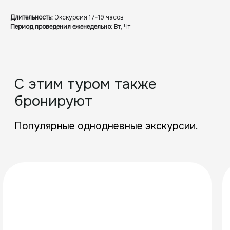
Сергокалинский район, село
Длительность:
Экскурсия 17-19 часов
Сергокала, улица Х. Алиева, дом 81
Период проведения еженедельно:
Вт, Чт
Работаем официально по договору.
При оплате тура вы получаете чек.
Оплата без риска
Бронируйте туры через защищённую
систему. Платёж проходит только
после подтверждения участия.
Свобода выбора на маршруте
Программа может меняться по ходу