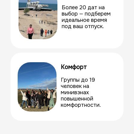
Важная информация перед
стартом
Точки и время
сбора
г. Каспийск:
07:30 улица Ленина
37, ресторан Фудзи
г. Махачкала:
07:45 проспект
Насрудинова 1/2, ресторан
Метико
г. Махачкала:
08:00 проспект