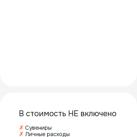
пограничные посты, проверки
документов на маршруте и заселения
в гостиницу.
Удобная обувь
Выбирайте кроссовки или
треккинговую обувь.
Нам
предстоит много ходить по
каменистым горным тропам. Обувь
обязательно должна быть на
плотной, нескользящей подошве.