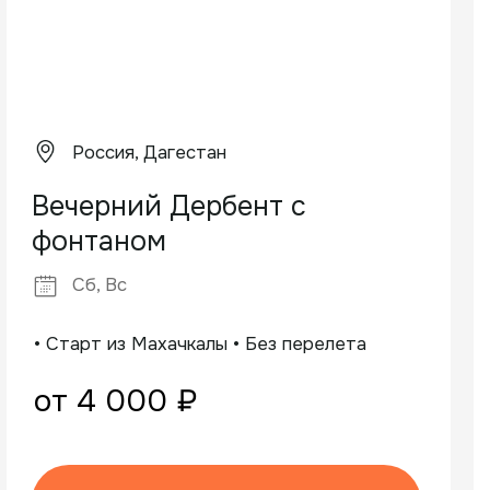
— если всей группе хочется увидеть
что‑то особенное, мы найдём способ.
Меню
Направления
Каталог туров
Дагестан
О компании
Домбай
Блог
Ингушения
Отзывы
Осетия
Контакты
Чечня