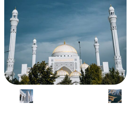
Утонить детали
Честная цена
Всё включено:
проживание,
трехразовое питание,
гиды и билеты.