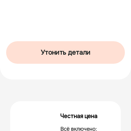
Безопасность
Официальный
туроператор.
Составляем
договор и выдаем
чеки.
Гибкость
Более 20 дат на
выбор — подберем
идеальное время
под ваш отпуск.
Комфорт
Группы до 19