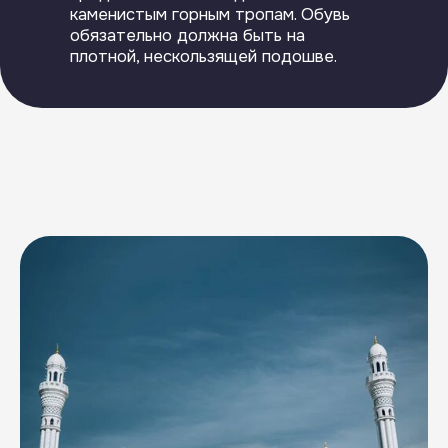
+7 906 482 02 32
Электронная почта
Связаться с нами
info@goryanka-tour.ru
Чат с поддержкой
Если у вас возникли
вопросы или вам нужна
помощь, вы можете легко
связаться с нашей службой
поддержки через чат