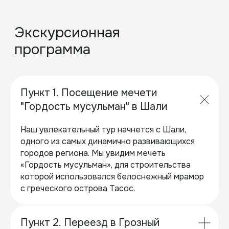
Акушинского 16, супермаркет
Шеф
В стоимость включено
✓
Mersedes с кондиционером
Пункт 1. Посещение мечети
✓
Сопровождение гида
"Гордость мусульман" в Шали
Наш увлекательный тур начнется с Шали,
одного из самых динамично развивающихся
городов региона. Мы увидим мечеть
«Гордость мусульман», для строительства
которой использовался белоснежный мрамор
с греческого острова Тасос.
Пункт 2. Переезд в Грозный